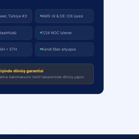
?
peer, Türkiye #3
AMS-IX & DE-CIX üyesi
 taahhüdü
7/24 NOC izleme
AIH + STH
Kendi fiber altyapısı
 içinde dönüş garantisi
tine bakılmaksızın teklif taleplerinde dönüş yapılır.