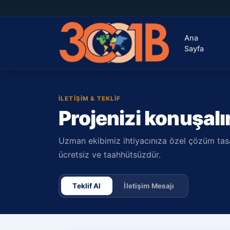
Ana
Sayfa
İLETIŞIM & TEKLIF
Projenizi konuşal
Uzman ekibimiz ihtiyacınıza özel çözüm tasa
ücretsiz ve taahhütsüzdür.
Teklif Al
İletişim Mesajı