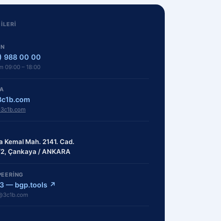
GILERI
ON
) 988 00 00
m 09:00 – 18:00
A
3c1b.com
3c1b.com
a Kemal Mah. 2141. Cad.
/2, Çankaya / ANKARA
PEERING
3 — bgp.tools ↗
@3c1b.com