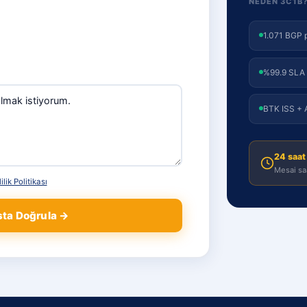
NEDEN 3C1B
1.071 BGP 
%99.9 SLA
BTK ISS + 
24 saat
Mesai saa
ilik Politikası
sta Doğrula →