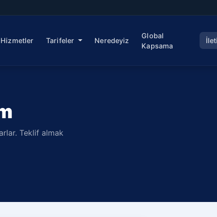
Global
Hizmetler
Tarifeler
Neredeyiz
İle
Kapsama
ım
rlar. Teklif almak