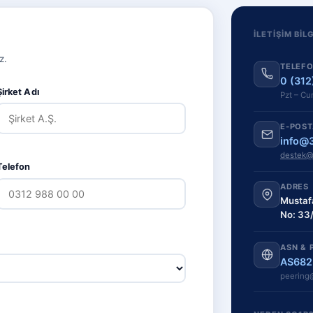
İLETIŞIM BIL
z.
TELEF
0 (312
Şirket Adı
Pzt – Cu
E-POST
info@
destek@
Telefon
ADRES
Mustaf
No: 33
ASN & 
AS682
peering