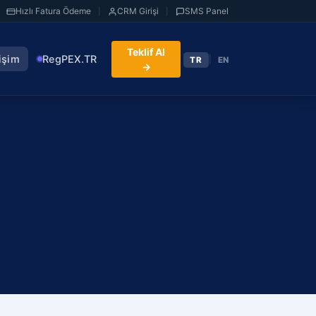
Hızlı Fatura Ödeme
CRM Girişi
SMS Panel
|
|
Teklif Al
tişim
RegPEX.TR
|
TR
EN
→