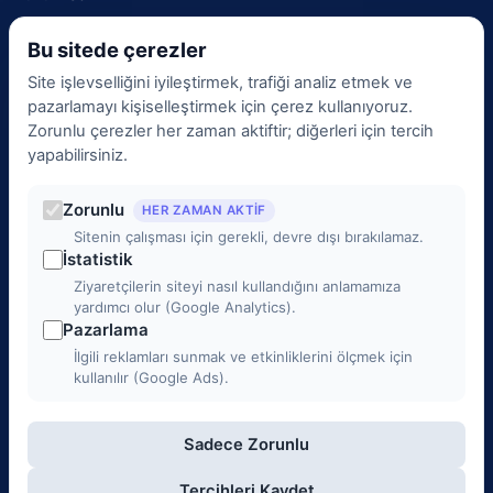
İletişim
Bu sitede çerezler
BGYS Politikamız
Site işlevselliğini iyileştirmek, trafiği analiz etmek ve
KVKK Aydınlatma Metni
pazarlamayı kişiselleştirmek için çerez kullanıyoruz.
Çerez Politikası
Zorunlu çerezler her zaman aktiftir; diğerleri için tercih
Veri Sorumlusu
yapabilirsiniz.
KVKK Başvurusu
Zorunlu
Çerez Tercihleri
HER ZAMAN AKTIF
Sitenin çalışması için gerekli, devre dışı bırakılamaz.
Yönetim
İstatistik
Ziyaretçilerin siteyi nasıl kullandığını anlamamıza
İletişim
yardımcı olur (Google Analytics).
Pazarlama
0 (312) 988 00 00
İlgili reklamları sunmak ve etkinliklerini ölçmek için
kullanılır (Google Ads).
info@3c1b.com
Sadece Zorunlu
Mustafa Kemal Mah. 2141. Cad. No: 33/2, Çankaya / ANKARA
Pazartesi - Cuma 9:00 - 18:00
Tercihleri Kaydet