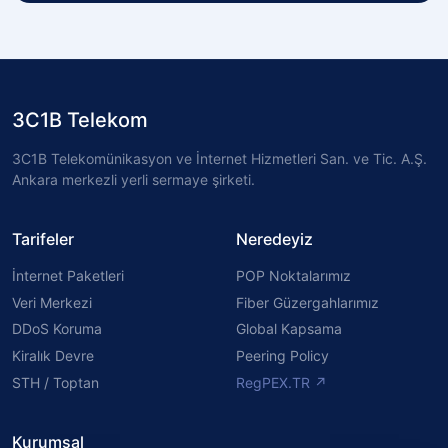
3C1B Telekom
3C1B Telekomünikasyon ve İnternet Hizmetleri San. ve Tic. A.Ş.
Ankara merkezli yerli sermaye şirketi.
Tarifeler
Neredeyiz
İnternet Paketleri
POP Noktalarımız
Veri Merkezi
Fiber Güzergahlarımız
DDoS Koruma
Global Kapsama
Kiralık Devre
Peering Policy
STH / Toptan
RegPEX.TR ↗
Kurumsal