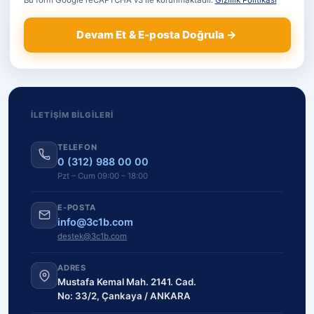
Bu form Google reCAPTCHA v3 ile korunmaktadır.
Gizlilik Politikası
Devam Et & E-posta Doğrula →
İLETIŞIM BILGILERI
TELEFON
0 (312) 988 00 00
Pzt – Cum 09:00 – 18:00
E-POSTA
info@3c1b.com
destek@3c1b.com
ADRES
Mustafa Kemal Mah. 2141. Cad.
No: 33/2, Çankaya / ANKARA