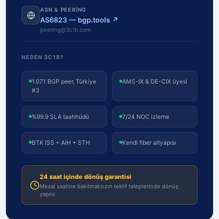
ASN & PEERING
AS6823 — bgp.tools ↗
peering@3c1b.com
NEDEN 3C1B?
1.071 BGP peer, Türkiye
AMS-IX & DE-CIX üyesi
#3
%99.9 SLA taahhüdü
7/24 NOC izleme
BTK ISS + AIH + STH
Kendi fiber altyapısı
24 saat içinde dönüş garantisi
Mesai saatine bakılmaksızın teklif taleplerinde dönüş
yapılır.