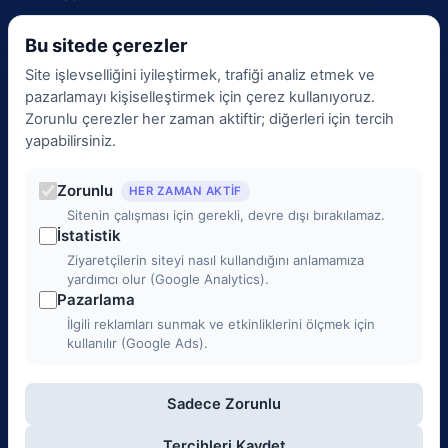
İletişim
Bu sitede çerezler
BGYS Politikamız
Site işlevselliğini iyileştirmek, trafiği analiz etmek ve
KVKK Aydınlatma Metni
pazarlamayı kişiselleştirmek için çerez kullanıyoruz.
Çerez Politikası
Zorunlu çerezler her zaman aktiftir; diğerleri için tercih
Veri Sorumlusu
yapabilirsiniz.
KVKK Başvurusu
Zorunlu
Çerez Tercihleri
HER ZAMAN AKTIF
Sitenin çalışması için gerekli, devre dışı bırakılamaz.
Yönetim
İstatistik
Ziyaretçilerin siteyi nasıl kullandığını anlamamıza
İletişim
yardımcı olur (Google Analytics).
Pazarlama
0 (312) 988 00 00
İlgili reklamları sunmak ve etkinliklerini ölçmek için
kullanılır (Google Ads).
info@3c1b.com
Sadece Zorunlu
Mustafa Kemal Mah. 2141. Cad. No: 33/2, Çankaya / ANKARA
Pazartesi - Cuma 9:00 - 18:00
Tercihleri Kaydet