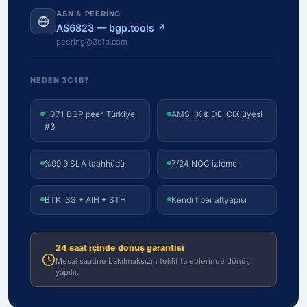
ASN & PEERING
AS6823 — bgp.tools ↗
peering@3c1b.com
NEDEN 3C1B?
1.071 BGP peer, Türkiye
AMS-IX & DE-CIX üyesi
#3
%99.9 SLA taahhüdü
7/24 NOC izleme
BTK ISS + AIH + STH
Kendi fiber altyapısı
24 saat içinde dönüş garantisi
Mesai saatine bakılmaksızın teklif taleplerinde dönüş
yapılır.