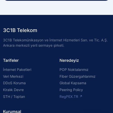
3C1B Telekom
3C1B Telekomünikasyon ve İnternet Hizmetleri San. ve Tic. A.Ş.
Ankara merkezli yerli sermaye şirketi.
Tarifeler
Neredeyiz
İnternet Paketleri
POP Noktalarımız
Veri Merkezi
Fiber Güzergahlarımız
DDoS Koruma
Global Kapsama
Kiralık Devre
Peering Policy
STH / Toptan
RegPEX.TR ↗
Kurumsal