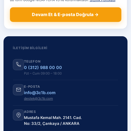
Bu form Google reCAPTCHA v3 ile korunmaktadır.
Gizlilik Politikası
Devam Et & E-posta Doğrula →
İLETIŞIM BILGILERI
TELEFON
0 (312) 988 00 00
Pzt – Cum 09:00 – 18:00
E-POSTA
info@3c1b.com
destek@3c1b.com
ADRES
Mustafa Kemal Mah. 2141. Cad.
No: 33/2, Çankaya / ANKARA