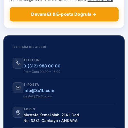
Bu form Google reCAPTCHA v3 ile korunmaktadır.
Gizlilik Politikası
Devam Et & E-posta Doğrula →
İLETIŞIM BILGILERI
TELEFON
0 (312) 988 00 00
Pzt – Cum 09:00 – 18:00
E-POSTA
info@3c1b.com
destek@3c1b.com
ADRES
Mustafa Kemal Mah. 2141. Cad.
No: 33/2, Çankaya / ANKARA