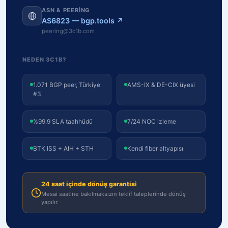
ASN & PEERING
AS6823 — bgp.tools ↗
peering@3c1b.com
NEDEN 3C1B?
1.071 BGP peer, Türkiye
AMS-IX & DE-CIX üyesi
#3
%99.9 SLA taahhüdü
7/24 NOC izleme
BTK ISS + AIH + STH
Kendi fiber altyapısı
24 saat içinde dönüş garantisi
Mesai saatine bakılmaksızın teklif taleplerinde dönüş
yapılır.