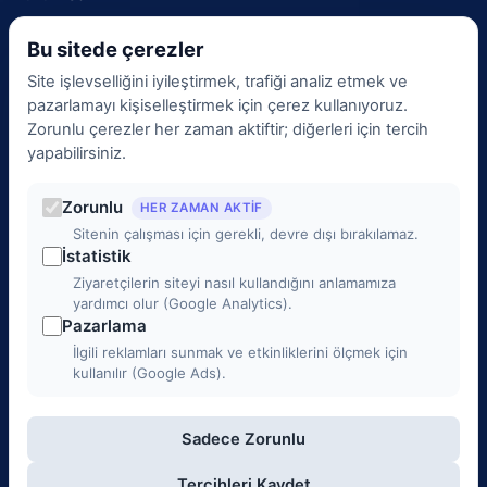
İletişim
Bu sitede çerezler
BGYS Politikamız
Site işlevselliğini iyileştirmek, trafiği analiz etmek ve
KVKK Aydınlatma Metni
pazarlamayı kişiselleştirmek için çerez kullanıyoruz.
Çerez Politikası
Zorunlu çerezler her zaman aktiftir; diğerleri için tercih
Veri Sorumlusu
yapabilirsiniz.
KVKK Başvurusu
Zorunlu
Çerez Tercihleri
HER ZAMAN AKTIF
Sitenin çalışması için gerekli, devre dışı bırakılamaz.
Yönetim
İstatistik
Ziyaretçilerin siteyi nasıl kullandığını anlamamıza
İletişim
yardımcı olur (Google Analytics).
Pazarlama
0 (312) 988 00 00
İlgili reklamları sunmak ve etkinliklerini ölçmek için
kullanılır (Google Ads).
info@3c1b.com
Sadece Zorunlu
Mustafa Kemal Mah. 2141. Cad. No: 33/2, Çankaya / ANKARA
Pazartesi - Cuma 9:00 - 18:00
Tercihleri Kaydet