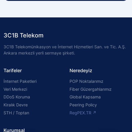
3C1B Telekom
3C1B Telekomünikasyon ve İnternet Hizmetleri San. ve Tic. A.Ş.
Ankara merkezli yerli sermaye şirketi.
Tarifeler
Neredeyiz
İnternet Paketleri
POP Noktalarımız
Veri Merkezi
Fiber Güzergahlarımız
DDoS Koruma
Global Kapsama
Kiralık Devre
Peering Policy
STH / Toptan
RegPEX.TR ↗
Kurumsal