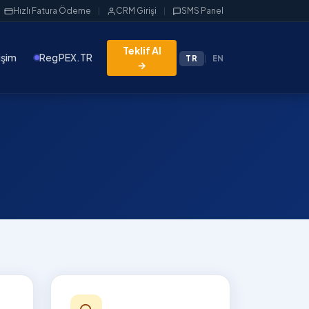
Hızlı Fatura Ödeme
CRM Girişi
SMS Panel
|
|
Teklif Al
işim
RegPEX.TR
|
TR
EN
→