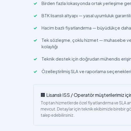
Birden fazla lokasyonda ortak yerleşime ge
BTK lisanslı altyapı — yasal uyumluluk garantili
Hacim bazlı fiyatlandırma — büyüdükçe dah
Tek sözleşme, çoklu hizmet — muhasebe v
kolaylığı
Teknik destek için doğrudan mühendis erişi
Özelleştirilmiş SLA ve raporlama seçenekler
🏢 Lisanslı ISS / Operatör müşterilerimiz içi
Toptan hizmetlerde özel fiyatlandırma ve SLA a
mevcut. Detaylar için teknik ekibimizle birebir 
talep edebilirsiniz.