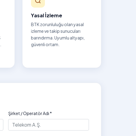
Yasal İzleme
BTK zorunluluğu olan yasal
izleme ve takip sunucuları
S
barındırma. Uyumlu altyapı,
.
güvenli ortam.
Şirket / Operatör Adı *