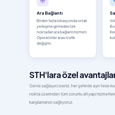
Ara Bağlantı
Sa
Birden fazla lokasyonda ortak
VoI
yerleşime girmeden tek
Bor
noktadan ara bağlantı hizmeti.
Ke
Operatörler arası trafik
bul
değişimi.
STH'lara özel avantajla
Servis sağlayıcı iseniz, her şehirde ayrı tesis 
nokta üzerinden tüm zorunlu altyapı hizmetleri
karşılamanızı sağlıyoruz.