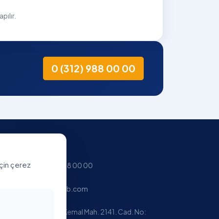
pılır.
0 (312) 988 00 00
İletişim
için çerez
0 (312) 988 00 00
info@3c1b.com
Metni
Mustafa Kemal Mah. 2141. Cad. No: