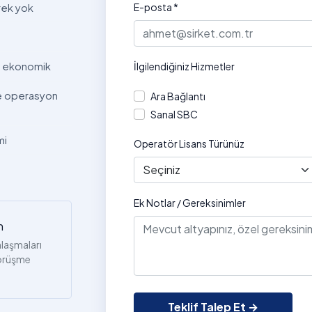
E-posta *
rek yok
a ekonomik
İlgilendiğiniz Hizmetler
e operasyon
Ara Bağlantı
Sanal SBC
mi
Operatör Lisans Türünüz
i
Ek Notlar / Gereksinimler
n
nlaşmaları
görüşme
Teklif Talep Et →