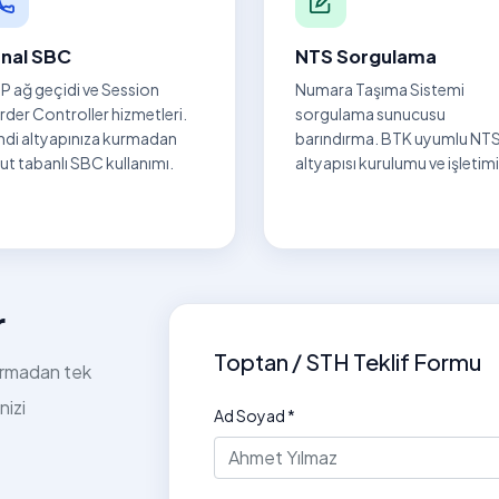
nal SBC
NTS Sorgulama
P ağ geçidi ve Session
Numara Taşıma Sistemi
der Controller hizmetleri.
sorgulama sunucusu
ndi altyapınıza kurmadan
barındırma. BTK uyumlu NT
ut tabanlı SBC kullanımı.
altyapısı kurulumu ve işletimi
r
Toptan / STH Teklif Formu
kurmadan tek
nizi
Ad Soyad *