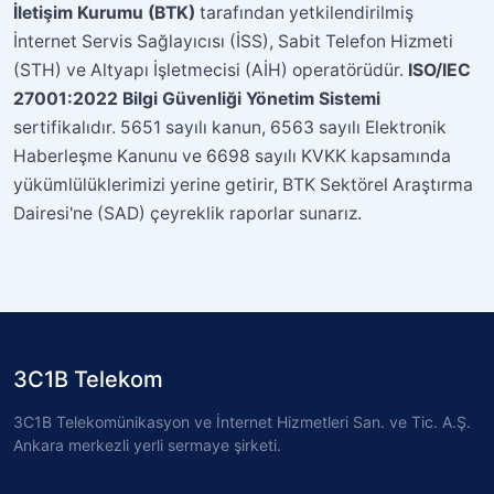
İletişim Kurumu (BTK)
tarafından yetkilendirilmiş
İnternet Servis Sağlayıcısı (İSS), Sabit Telefon Hizmeti
(STH) ve Altyapı İşletmecisi (AİH) operatörüdür.
ISO/IEC
27001:2022 Bilgi Güvenliği Yönetim Sistemi
sertifikalıdır. 5651 sayılı kanun, 6563 sayılı Elektronik
Haberleşme Kanunu ve 6698 sayılı KVKK kapsamında
yükümlülüklerimizi yerine getirir, BTK Sektörel Araştırma
Dairesi'ne (SAD) çeyreklik raporlar sunarız.
3C1B Telekom
3C1B Telekomünikasyon ve İnternet Hizmetleri San. ve Tic. A.Ş.
Ankara merkezli yerli sermaye şirketi.